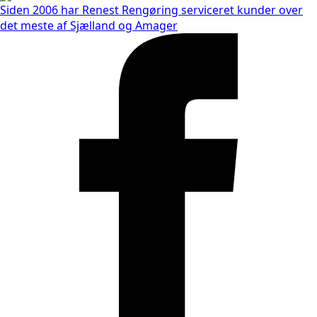
Siden 2006 har Renest Rengøring serviceret kunder over
det meste af Sjælland og Amager