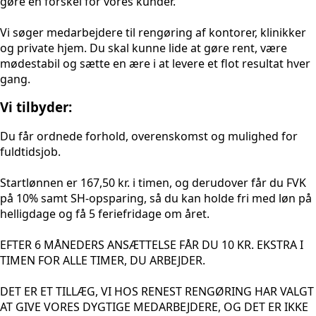
gøre en forskel for vores kunder.
Vi søger medarbejdere til rengøring af kontorer, klinikker
og private hjem. Du skal kunne lide at gøre rent, være
mødestabil og sætte en ære i at levere et flot resultat hver
gang.
Vi tilbyder:
Du får ordnede forhold, overenskomst og mulighed for
fuldtidsjob.
Startlønnen er 167,50 kr. i timen, og derudover får du FVK
på 10% samt SH-opsparing, så du kan holde fri med løn på
helligdage og få 5 feriefridage om året.
EFTER 6 MÅNEDERS ANSÆTTELSE FÅR DU 10 KR. EKSTRA I
TIMEN FOR ALLE TIMER, DU ARBEJDER.
DET ER ET TILLÆG, VI HOS RENEST RENGØRING HAR VALGT
AT GIVE VORES DYGTIGE MEDARBEJDERE, OG DET ER IKKE