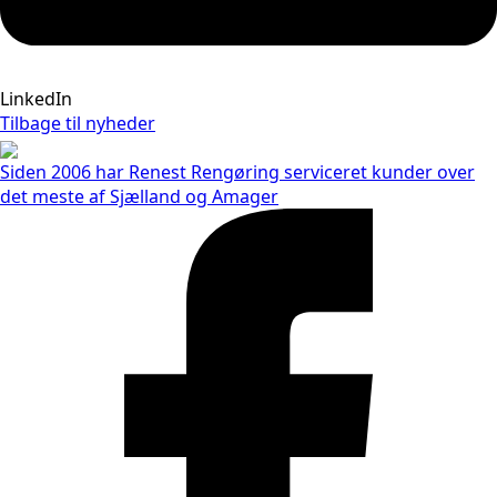
LinkedIn
Tilbage til nyheder
Siden 2006 har Renest Rengøring serviceret kunder over
det meste af Sjælland og Amager